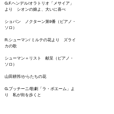
G.F.ヘンデル/オラトリオ「メサイア」
より　シオンの娘よ、大いに喜べ
ショパン　ノクターン第9番（ピアノ・
ソロ）
R.シューマン/ ミルテの花より　ズライ
カの歌　
シューマン＝リスト　献呈（ピアノ・
ソロ）
山田耕筰/からたちの花　
G.プッチーニ/歌劇「ラ・ボエーム」よ
り　私が街を歩くと　