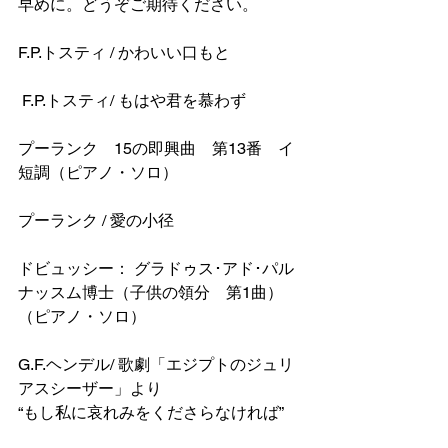
早めに。どうぞご期待ください。
F.P.トスティ / かわいい口もと
 F.P.トスティ/ もはや君を慕わず
プーランク　15の即興曲　第13番　イ
短調（ピアノ・ソロ）
プーランク / 愛の小径　
ドビュッシー： グラドゥス･アド･パル
ナッスム博士（子供の領分　第1曲）
（ピアノ・ソロ）
G.F.ヘンデル/ 歌劇「エジプトのジュリ
アスシーザー」より
“もし私に哀れみをくださらなければ”