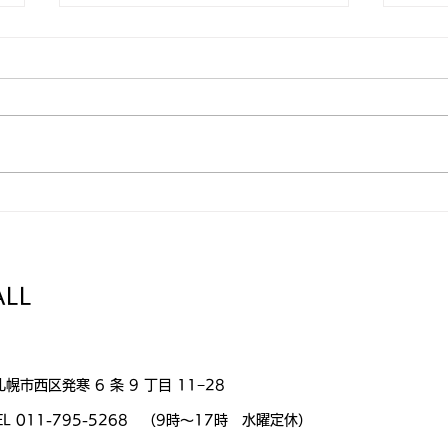
ピアノオープンDAYの8月開
藤山
催日が決まりました。
開催
ALL
札幌市西区発寒 6 条 9 丁目 11−28
L 011-795-5268 （9時〜17時 水曜定休）