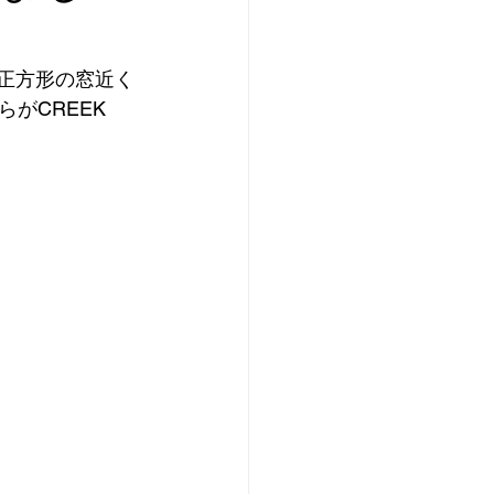
な正方形の窓近く
CREEK 