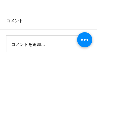
コメント
コメントを追加…
ピアノオープンDAYの8月
藤山由香 個展
開催日が決まりました。
景』を開催いた
CREEK HALL
〒063-0826 札幌市西区発寒 6 条 9 丁目 11−28
お問い合わせ TEL
011-795-5268
（9