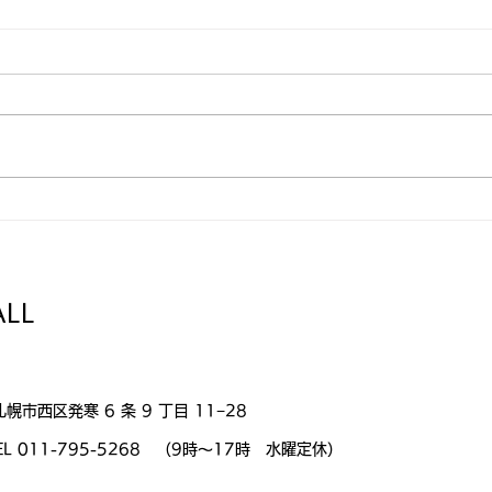
ピアノオープンDAYの8月開
藤山
催日が決まりました。
開催
ALL
札幌市西区発寒 6 条 9 丁目 11−28
L 011-795-5268 （9時〜17時 水曜定休）