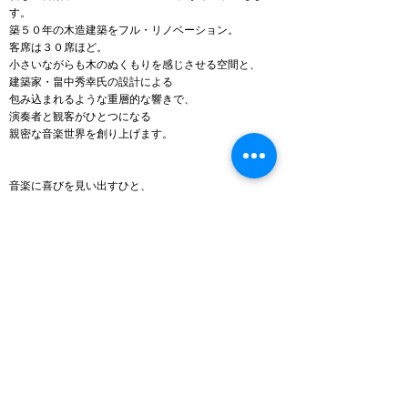
す。
築５０年の木造建築をフル・リノベーション。
客席は３０席ほど。
小さいながらも木のぬくもりを感じさせる空間と、
建築家・畠中秀幸氏の設計による
包み込まれるような重層的な響きで、
演奏者と観客がひとつになる
親密な音楽世界を創り上げます。
音楽に喜びを見い出すひと、
音楽で喜びを与えるひとのための、
独立系音楽ホール「CREEK HALL」。
私たちは音楽に恩返しをしたいのです。
HPの正式オープンは2024年1月。
ご期待ください。
お問い合わせはこちら