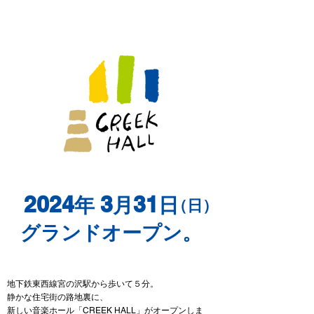
2024
3
31
年
月
日
（日）
グランドオープン。
地下鉄東西線宮の沢駅から歩いて５分。
静かな住宅街の路地裏に、
新しい音楽ホール「CREEK HALL」がオープンしま